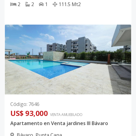
2
2
1
111.5
Mt2
Código
:
7646
US$ 93,000
VENTA AMUEBLADO
Apartamento en Venta jardines III Bávaro
Bávaro
,
Punta Cana