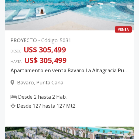
VENTA
PROYECTO
-
Código
:
5031
US$ 305,499
DESDE
US$ 305,499
HASTA
Apartamento en venta Bavaro La Altagracia Punta Cana
Bávaro
,
Punta Cana
Desde
2
hasta
2
Hab.
Desde
127
hasta
127
Mt2