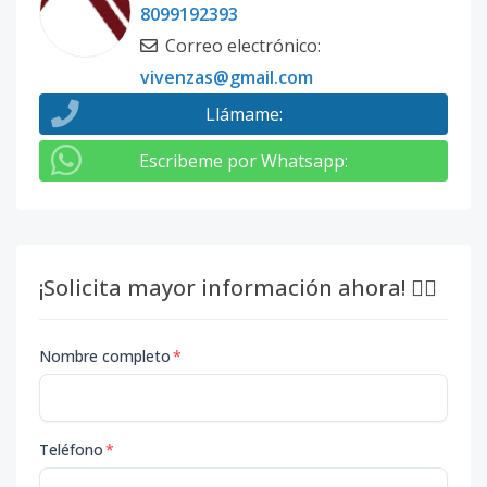
8099192393
Correo electrónico
:
vivenzas@gmail.com
Llámame
:
Escribeme por Whatsapp
:
¡Solicita mayor información ahora! 👇🏽
Nombre completo
*
Teléfono
*