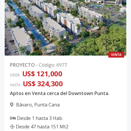
VENTA
PROYECTO
-
Código
:
6977
US$ 121,000
DESDE
US$ 324,300
HASTA
Aptos en Venta cerca del Downtown Punta.
Bávaro
,
Punta Cana
Desde
1
hasta
3
Hab.
Desde
47
hasta
151
Mt2