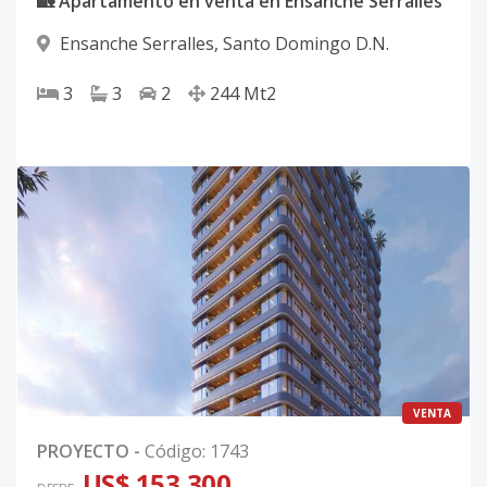
🏡 Apartamento en venta en Ensanche Serrallés
Ensanche Serralles
,
Santo Domingo D.N.
3
3
2
244
Mt2
VENTA
PROYECTO
-
Código
:
1743
US$ 153,300