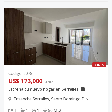
VENTA
Código
:
2078
US$ 173,000
VENTA
Estrena tu nuevo hogar en Serrallés! 🏙
Ensanche Serralles
,
Santo Domingo D.N.
1
1
1
50
Mt2