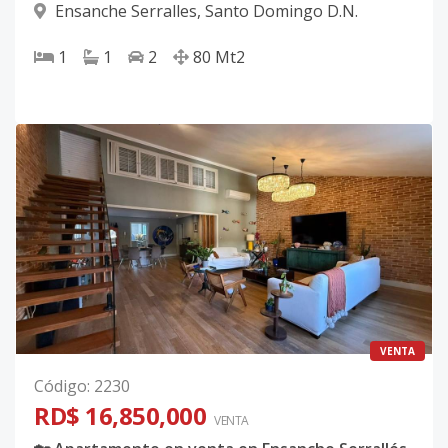
Ensanche Serralles
,
Santo Domingo D.N.
1
1
2
80
Mt2
VENTA
Código
:
2230
RD$ 16,850,000
VENTA