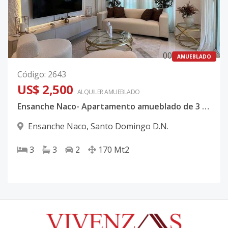
0
0
AMUEBLADO
Código
:
2643
US$ 2,500
ALQUILER
AMUEBLADO
Ensanche Naco- Apartamento amueblado de 3 habitaciones
Ensanche Naco
,
Santo Domingo D.N.
3
3
2
170
Mt2