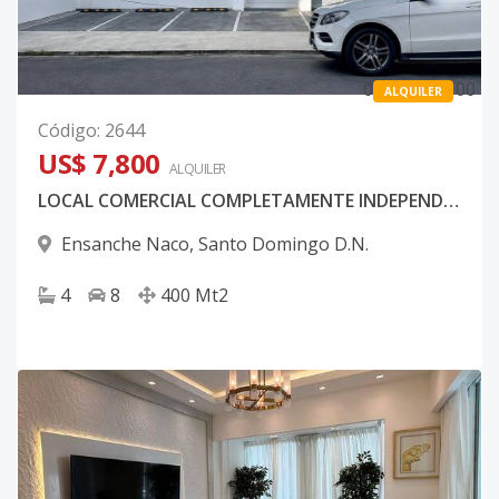
0
0
0
ALQUILER
Código
:
2644
US$ 7,800
ALQUILER
LOCAL COMERCIAL COMPLETAMENTE INDEPENDIENTE EN ALQUILER EN NACO
Ensanche Naco
,
Santo Domingo D.N.
4
8
400
Mt2