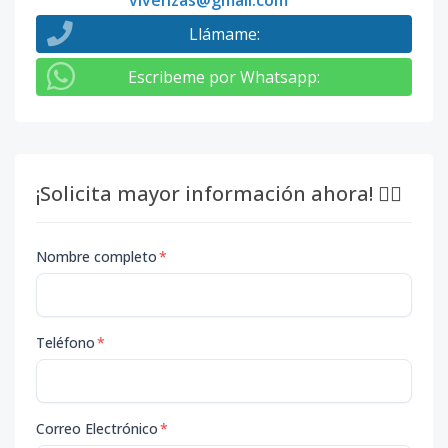
vivenzas@gmail.com
Llámame
:
Escribeme por Whatsapp
:
¡Solicita mayor información ahora! 👇🏽
Nombre completo
*
Teléfono
*
Correo Electrónico
*