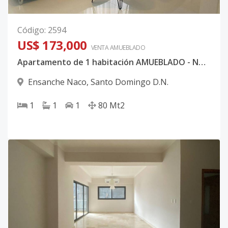
Código
:
2594
US$ 173,000
VENTA AMUEBLADO
Apartamento de 1 habitación AMUEBLADO - NACO - PISCINA - 50 MB WIFI
Ensanche Naco
,
Santo Domingo D.N.
1
1
1
80
Mt2