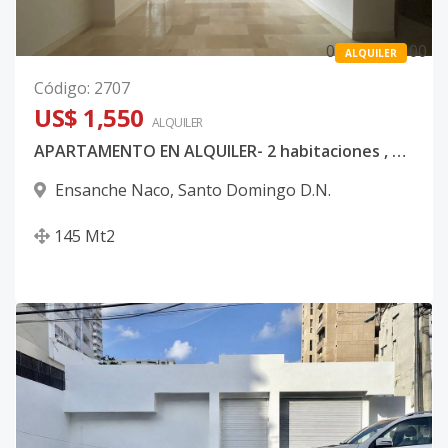
0
0
0
ALQUILER
Código
:
2707
US$ 1,550
ALQUILER
APARTAMENTO EN ALQUILER- 2 habitaciones , UBICADO EN NACO
Ensanche Naco
,
Santo Domingo D.N.
145
Mt2