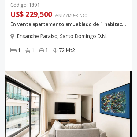
Código
:
1891
US$ 229,500
VENTA AMUEBLADO
En venta apartamento amueblado de 1 habitación en Paraíso
Ensanche Paraiso
,
Santo Domingo D.N.
1
1
1
72
Mt2