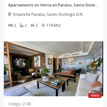
Apartamento en Venta en Paraíso, Santo Domingo | 2 Habitaciones + Estudio | Piso Alto | Polígono Central ¿Buscas un apartament
Ensanche Paraiso
,
Santo Domingo D.N.
2
2
2
174
Mt2
VENTA
Código
:
2140