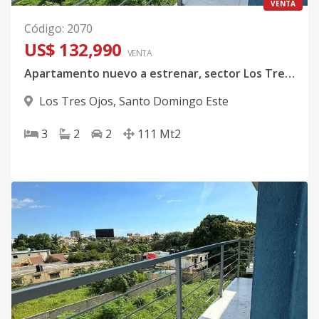
VENTA
Código
:
2070
US$ 132,990
VENTA
Apartamento nuevo a estrenar, sector Los Tres Ojos.
Los Tres Ojos
,
Santo Domingo Este
3
2
2
111
Mt2