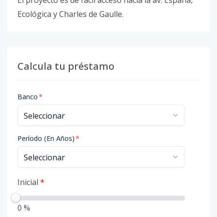
El proyecto es de fácil acceso hacia la av. España,
Ecológica y Charles de Gaulle.
Calcula tu préstamo
Banco
*
Período (En Años)
*
Inicial
*
0 %