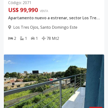
Código
:
2071
US$ 99,990
VENTA
Apartamento nuevo a estrenar, sector Los Tres Ojos.
Los Tres Ojos
,
Santo Domingo Este
2
1
1
78
Mt2