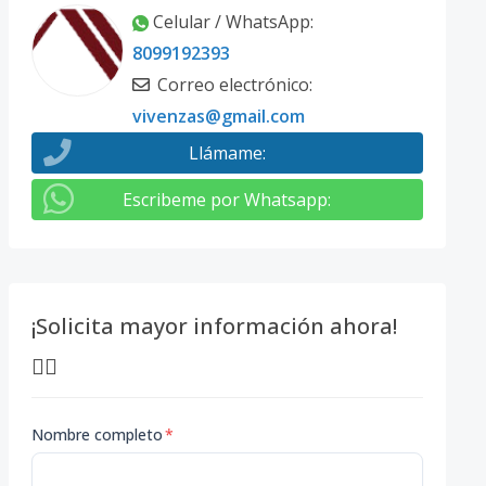
Celular / WhatsApp
:
8099192393
Correo electrónico
:
vivenzas@gmail.com
Llámame
:
Escribeme por Whatsapp
:
¡Solicita mayor información ahora!
👇🏽
Nombre completo
*