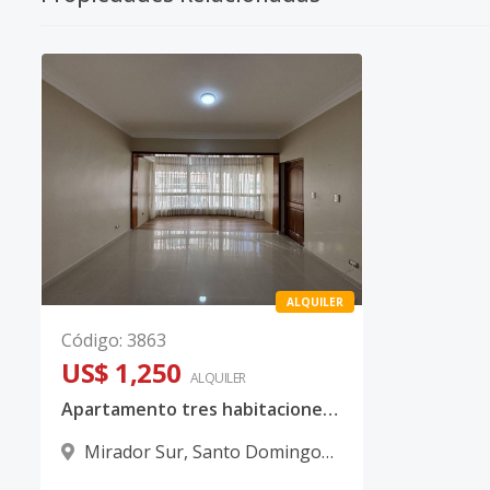
ALQUILER
Código
:
3863
US$ 1,250
ALQUILER
Apartamento tres habitaciones en Mirador Sur para alquiler
Mirador Sur
,
Santo Domingo
D.N.