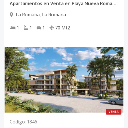
Apartamentos en Venta en Playa Nueva Romana Código: PD668
La Romana
,
La Romana
1
1
1
70
Mt2
VENTA
Código
:
1846