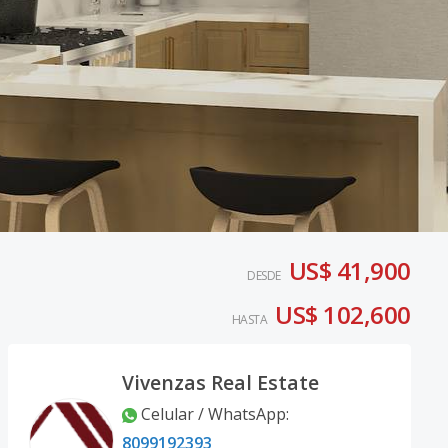
US$ 41,900
DESDE
US$ 102,600
HASTA
Vivenzas Real Estate
Celular / WhatsApp
:
8099192393