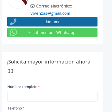
Correo electrónico
:
vivenzas@gmail.com
Llámame
:
Escribeme por Whatsapp
:
¡Solicita mayor información ahora!
👇🏽
Nombre completo
*
Teléfono
*