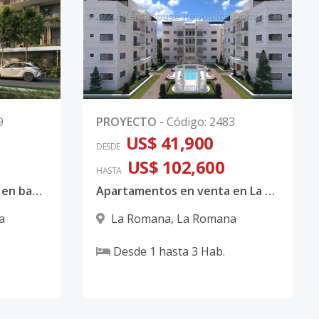
9
PROYECTO
-
Código
:
2483
US$ 41,900
DESDE
US$ 102,600
HASTA
Apartamentos en venta en bayahibe
Apartamentos en venta en La Romana
a
La Romana
,
La Romana
Desde
1
hasta
3
Hab.