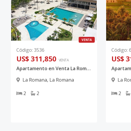
VENTA
Código
:
3536
Código
:
US$ 311,850
US$ 3
VENTA
Apartamento en Venta La Romana de Dos Habitaciones
La Romana
,
La Romana
La R
2
2
2