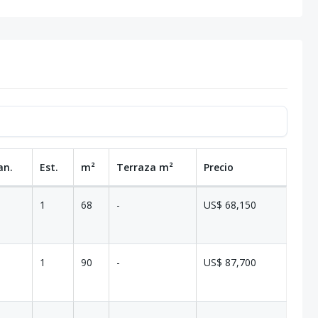
an.
Est.
m²
Terraza
m²
Precio
1
68
-
US$ 68,150
1
90
-
US$ 87,700