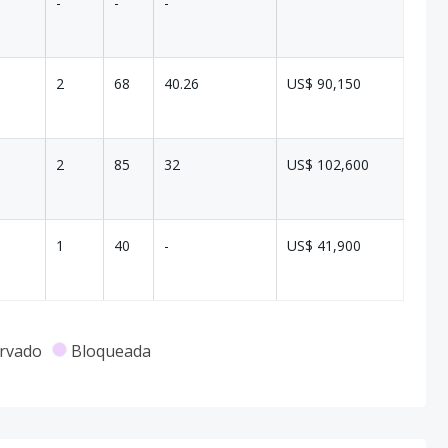
-
-
-
2
68
40.26
US$ 90,150
2
85
32
US$ 102,600
1
40
-
US$ 41,900
rvado
Bloqueada