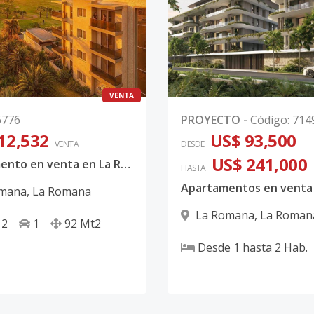
VENTA
6776
PROYECTO
-
Código
:
714
12,532
US$ 93,500
VENTA
DESDE
US$ 241,000
Apartamento en venta en La Romana
HASTA
omana
,
La Romana
La Romana
,
La Roman
2
1
92
Mt2
Desde
1
hasta
2
Hab.