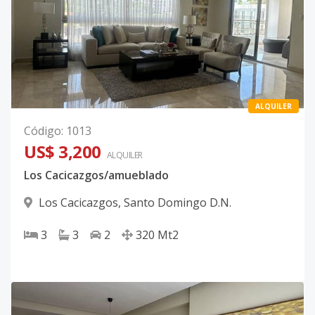
ALQUILER
Código
:
1013
US$ 3,200
ALQUILER
Los Cacicazgos/amueblado
Los Cacicazgos
,
Santo Domingo D.N.
3
3
2
320
Mt2