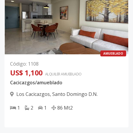
AMUEBLADO
Código
:
1108
US$ 1,100
ALQUILER
AMUEBLADO
Cacicazgos/amueblado
Los Cacicazgos
,
Santo Domingo D.N.
1
2
1
86
Mt2