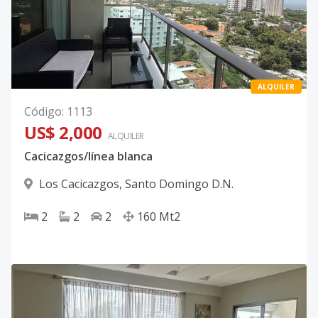
ALQUILER
Código
:
1113
US$ 2,000
ALQUILER
Cacicazgos/línea blanca
Los Cacicazgos
,
Santo Domingo D.N.
2
2
2
160
Mt2