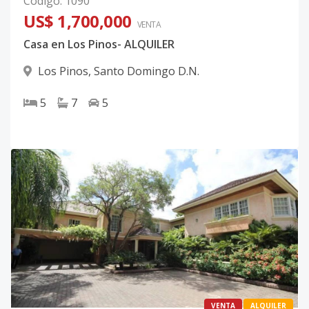
Código
:
1090
US$ 1,700,000
VENTA
Casa en Los Pinos- ALQUILER
Los Pinos
,
Santo Domingo D.N.
5
7
5
VENTA
ALQUILER