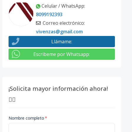
Celular / WhatsApp
:
8099192393
Correo electrónico
:
vivenzas@gmail.com
Llámame
:
Escribeme por Whatsapp
:
¡Solicita mayor información ahora!
👇🏽
Nombre completo
*