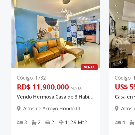
VENTA
Código
:
1732
Código
:
RD$ 11,900,000
US$ 5
VENTA
Vendo Hermosa Casa de 3 Habitaciones en Residencial Cerrado, Altos de Arroyo Hondo III Código: PD607
Altos de Arroyo Hondo III
,
Altos 
Santo Domingo D.N.
Santo D
3
2
2
112.9
Mt2
4