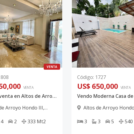
VENTA
1808
Código
:
1727
50,000
US$ 650,000
VENTA
VENTA
Casa en venta en Altos de Arroyo Hondo III Código:PD683
de Arroyo Hondo III
,
Altos de Arroyo Hondo 
omingo D.N.
Santo Domingo D.N.
4
2
333
Mt2
3
3
5
540