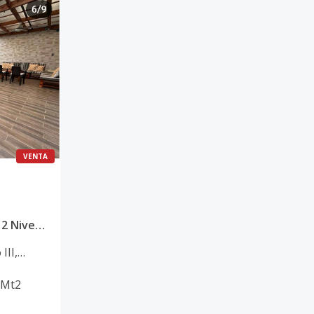
VENTA
Vendo Moderna Casa de 2 Niveles en Arroyo Hondo III Código: PD602
III
,
Mt2