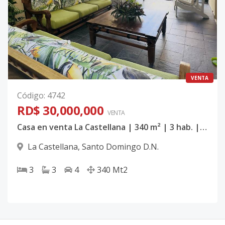
VENTA
Código
:
4742
RD$ 30,000,000
VENTA
Casa en venta La Castellana | 340 m² | 3 hab. | 2 niveles | Marquesina 4 vehículos | RD$30,000,000
La Castellana
,
Santo Domingo D.N.
3
3
4
340
Mt2