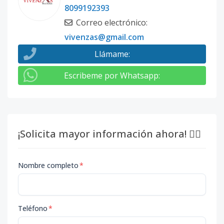
8099192393
Correo electrónico
:
vivenzas@gmail.com
Llámame
:
Escribeme por Whatsapp
:
¡Solicita mayor información ahora! 👇🏽
Nombre completo
*
Teléfono
*