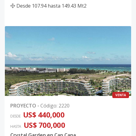
Desde
107.94
hasta
149.43
Mt2
VENTA
PROYECTO
-
Código
:
2220
US$ 440,000
DESDE
US$ 700,000
HASTA
Crystal Garden en Cap Cana