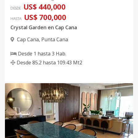
US$ 440,000
DESDE
US$ 700,000
HASTA
Crystal Garden en Cap Cana
Cap Cana
,
Punta Cana
Desde
1
hasta
3
Hab.
Desde
85.2
hasta
109.43
Mt2