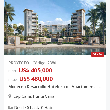
VENTA
PROYECTO
-
Código
:
2380
US$ 405,000
DESDE
US$ 480,000
HASTA
Moderno Desarrollo Hotelero de Apartamentos con Playa Privada en Cap Cana
Cap Cana
,
Punta Cana
Desde
0
hasta
0
Hab.