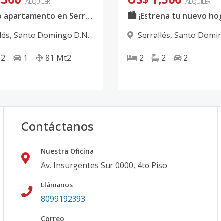
ALQUILER
ALQUILER
Hermoso apartamento en Serrallés amueblado 📍✨
lés
,
Santo Domingo D.N.
Serrallés
,
Santo Domin
2
1
81
Mt2
2
2
2
Contáctanos
Nuestra Oficina
Av. Insurgentes Sur 0000, 4to Piso
Llámanos
8099192393
Correo