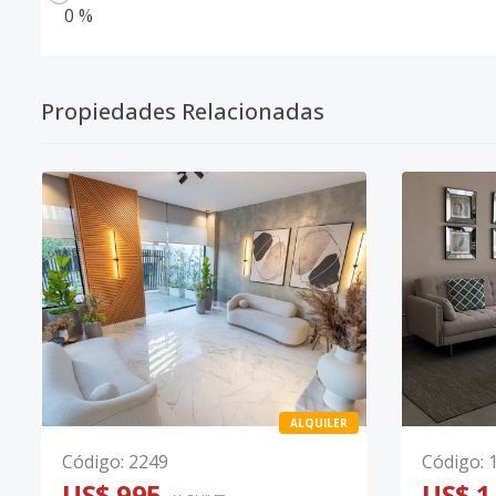
0 %
Propiedades Relacionadas
ALQUILER
Código
:
2249
Código
:
US$ 995
US$ 1