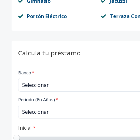
Gimnasio
Jacuzzi
Portón Eléctrico
Terraza Co
Calcula tu préstamo
Banco
*
Período (En Años)
*
Inicial
*