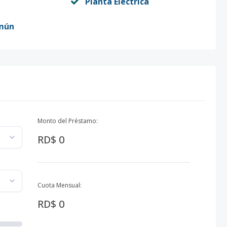
Planta Eléctrica
mún
Monto del Préstamo:
RD$ 0
Cuota Mensual:
RD$ 0