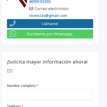
8099192393
Correo electrónico
:
vivenzas@gmail.com
Llámame
:
Escribeme por Whatsapp
:
¡Solicita mayor información ahora!
👇🏽
Nombre completo
*
Teléfono
*