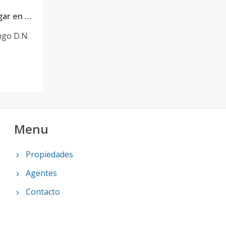
🏙️ ¡Estrena tu nuevo hogar en Serrallés! ✨
go D.N.
Menu
Propiedades
Agentes
Contacto