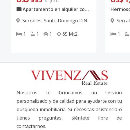
ALQUILER
🏙️ Apartamento en alquiler con línea blanca en Serralles 🏙️
Serrallés
,
Santo Domingo D.N.
Serral
1
1
1
65
Mt2
1
Nosotros te brindamos un servicio
personalizado y de calidad para ayudarte con tu
búsqueda inmobiliaria. Si necesitas asistencia o
tienes preguntas, siéntete libre de
contactarnos.