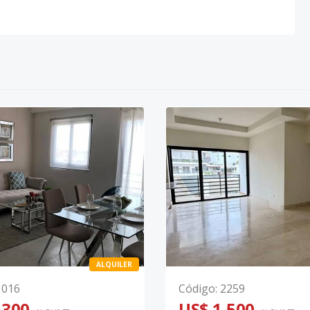
ALQUILER
1016
Código
:
2259
,300
US$ 1,500