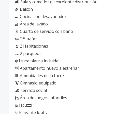
🛋️ Sala y comedor de excelente distribución
🌿 Balcón
🍳 Cocina con desayunador
🧺 Área de lavado
🚪 Cuarto de servicio con baño
🛏️ 2.5 baños
🚪 2 Habitaciones
🚗 2 parqueos
❄️ Línea blanca incluida
🆕 Apartamento nuevo a estrenar
🏢 Amenidades de la torre:
🏋️ Gimnasio equipado
🌇 Terraza social
🛝 Área de juegos infantiles
♨️ Jacuzzi
✨ Elegante lobby