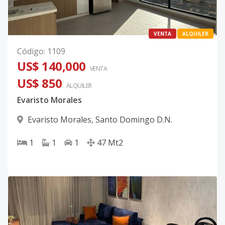
VENTA
ALQUILER
Código
:
1109
US$ 140,000
VENTA
US$ 850
ALQUILER
Evaristo Morales
Evaristo Morales
,
Santo Domingo D.N.
1
1
1
47
Mt2