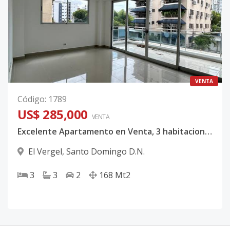
VENTA
Código
:
1789
US$ 285,000
VENTA
Excelente Apartamento en Venta, 3 habitaciones, El Vergel
El Vergel
,
Santo Domingo D.N.
3
3
2
168
Mt2