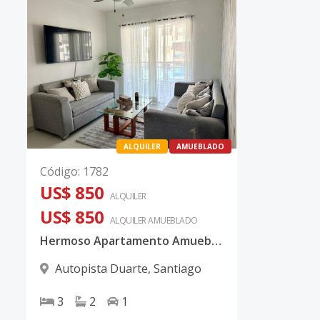
ALQUILER
AMUEBLADO
Código
:
1782
US$ 850
ALQUILER
US$ 850
ALQUILER
AMUEBLADO
Hermoso Apartamento Amueblado de 3 habitaciones, Santiago.
Autopista Duarte
,
Santiago
3
2
1