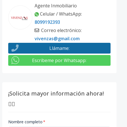
Agente Inmobiliario
Celular / WhatsApp
:
8099192393
Correo electrónico
:
vivenzas@gmail.com
Llámame
:
Escribeme por Whatsapp
:
¡Solicita mayor información ahora!
👇🏽
Nombre completo
*