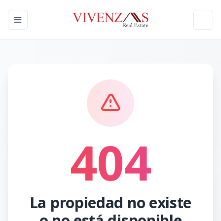
Toggle navigation menu
Toggl
404
La propiedad no existe
o no está disponible