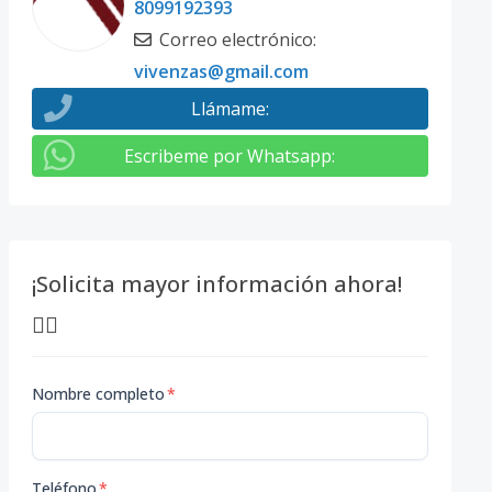
8099192393
Correo electrónico
:
vivenzas@gmail.com
Llámame
:
Escribeme por Whatsapp
:
¡Solicita mayor información ahora!
👇🏽
Nombre completo
*
Teléfono
*