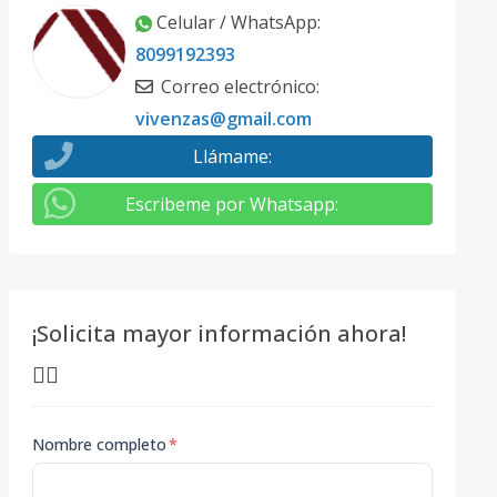
Celular / WhatsApp
:
8099192393
Correo electrónico
:
vivenzas@gmail.com
Llámame
:
Escribeme por Whatsapp
:
¡Solicita mayor información ahora!
👇🏽
Nombre completo
*