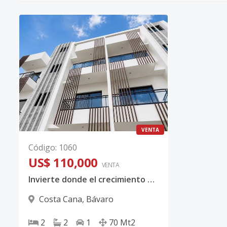
VENTA
Código
:
1060
US$ 110,000
VENTA
Invierte donde el crecimiento y la exclusividad se encuentran.
Costa Cana
,
Bávaro
2
2
1
70
Mt2