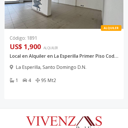
ALQUILER
Código
:
1891
US$ 1,900
ALQUILER
Local en Alquiler en La Esperilla Primer Piso Codigo: PD734.
La Esperilla
,
Santo Domingo D.N.
1
4
95
Mt2