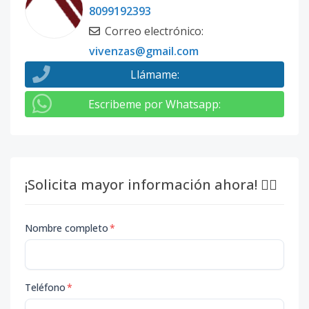
8099192393
Correo electrónico
:
vivenzas@gmail.com
Llámame
:
Escribeme por Whatsapp
:
¡Solicita mayor información ahora! 👇🏽
Nombre completo
*
Teléfono
*