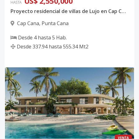
US$ 2,550,000
HASTA
Proyecto residencial de villas de Lujo en Cap Cana
Cap Cana
,
Punta Cana
Desde
4
hasta
5
Hab.
Desde
337.94
hasta
555.34
Mt2
VENTA