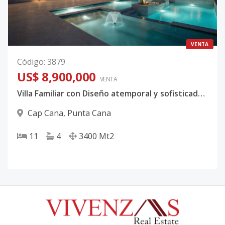
VENTA
Código
:
3879
US$ 8,900,000
VENTA
Villa Familiar con Diseño atemporal y sofisticado en Cap Cana.
Cap Cana
,
Punta Cana
11
4
3400
Mt2