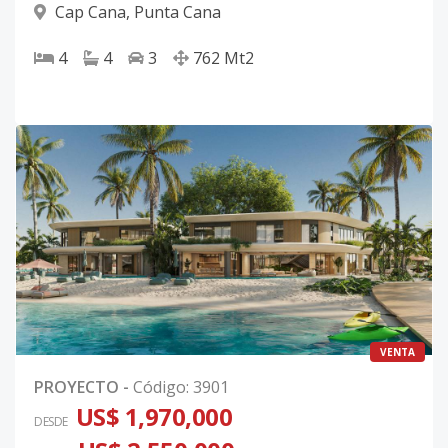
Cap Cana
,
Punta Cana
4
4
3
762
Mt2
VENTA
PROYECTO
-
Código
:
3901
US$ 1,970,000
DESDE