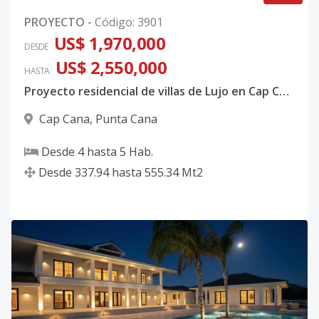
PROYECTO
-
Código
:
3901
US$ 1,970,000
DESDE
US$ 2,550,000
HASTA
Proyecto residencial de villas de Lujo en Cap Cana
Cap Cana
,
Punta Cana
Desde
4
hasta
5
Hab.
Desde
337.94
hasta
555.34
Mt2