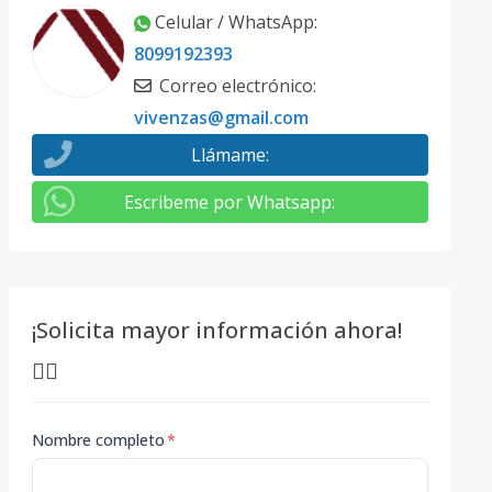
Celular / WhatsApp
:
8099192393
Correo electrónico
:
vivenzas@gmail.com
Llámame
:
Escribeme por Whatsapp
:
¡Solicita mayor información ahora!
👇🏽
Nombre completo
*