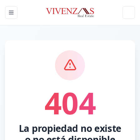
Toggle navigation menu
Toggl
404
La propiedad no existe
o no está disponible