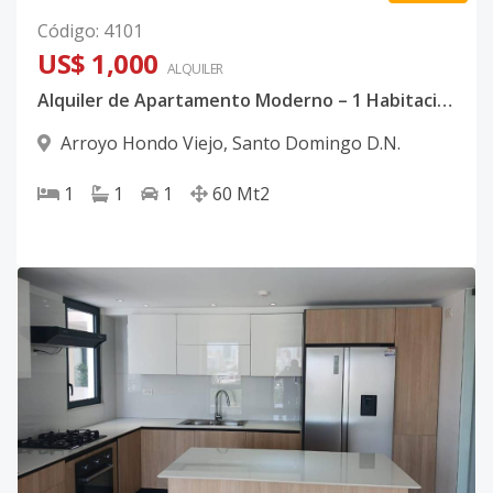
Código
:
4101
US$ 1,000
ALQUILER
Alquiler de Apartamento Moderno – 1 Habitación con linea blanca| Arroyo Hondo Viejo
Arroyo Hondo Viejo
,
Santo Domingo D.N.
1
1
1
60
Mt2