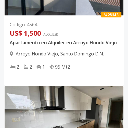
ALQUILER
Código
:
4564
US$ 1,500
ALQUILER
Apartamento en Alquiler en Arroyo Hondo Viejo
Arroyo Hondo Viejo
,
Santo Domingo D.N.
2
2
1
95
Mt2