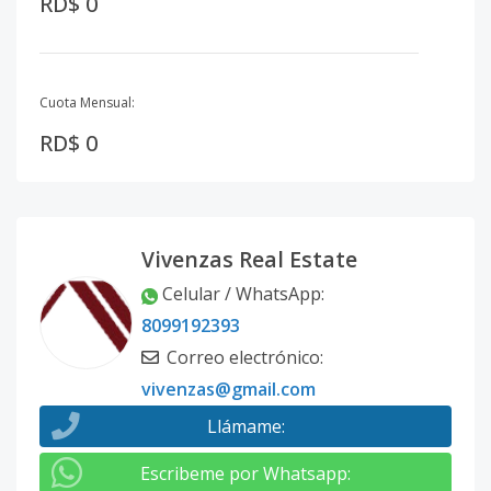
RD$ 0
Cuota Mensual:
RD$ 0
Vivenzas Real Estate
Celular / WhatsApp
:
8099192393
Correo electrónico
:
vivenzas@gmail.com
Llámame
:
Escribeme por Whatsapp
: