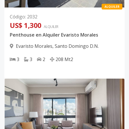
ALQUILER
Código
:
2032
US$ 1,300
ALQUILER
Penthouse en Alquiler Evaristo Morales
Evaristo Morales
,
Santo Domingo D.N.
3
3
2
208
Mt2