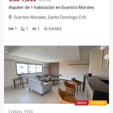
ALQUILER
Alquiler de 1 habitación en Evaristo Morales
Evaristo Morales
,
Santo Domingo D.N.
1
1
1
54
Mt2
VENTA
ALQUILER
Código
:
1550