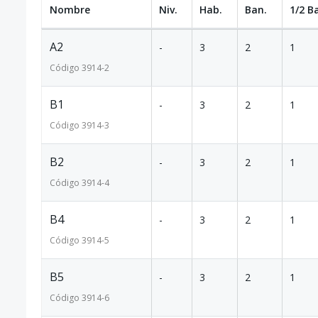
Nombre
Niv.
Hab.
Ban.
1/2 B
A2
-
3
2
1
Código
3914
-2
B1
-
3
2
1
Código
3914
-3
B2
-
3
2
1
Código
3914
-4
B4
-
3
2
1
Código
3914
-5
B5
-
3
2
1
Código
3914
-6