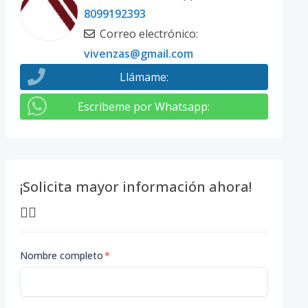
8099192393
Correo electrónico
:
vivenzas@gmail.com
Llámame
:
Escribeme por Whatsapp
:
¡Solicita mayor información ahora!
👇🏽
Nombre completo
*