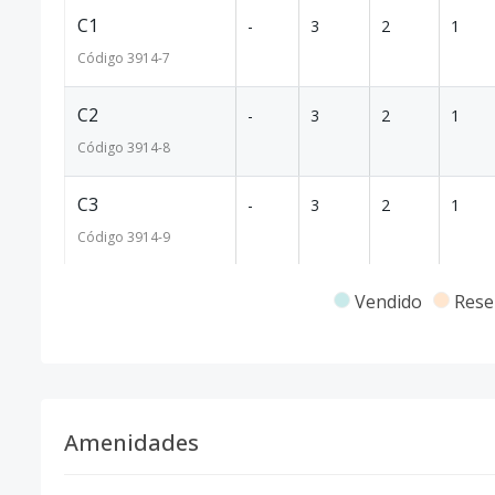
C1
-
3
2
1
Código
3914
-7
C2
-
3
2
1
Código
3914
-8
C3
-
3
2
1
Código
3914
-9
C4
-
3
2
1
Vendido
Rese
Código
3914
-10
C7
-
3
2
1
Código
3914
-11
Amenidades
D1
-
3
2
1