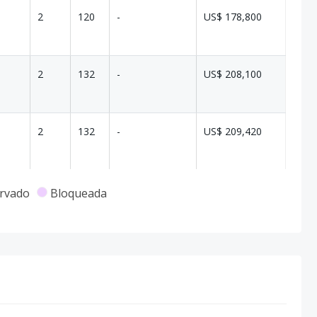
2
120
-
US$ 178,800
2
132
-
US$ 208,100
2
132
-
US$ 209,420
2
132
-
US$ 210,740
rvado
Bloqueada
2
132
-
US$ 215,450
2
120
-
US$ 178,800