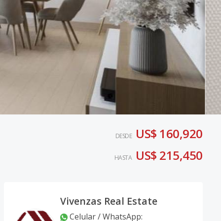
US$ 160,920
DESDE
US$ 215,450
HASTA
Vivenzas Real Estate
Celular / WhatsApp
: