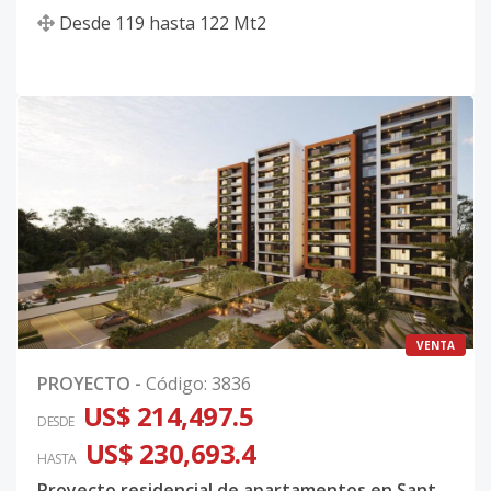
Desde
119
hasta
122
Mt2
VENTA
PROYECTO
-
Código
:
3836
US$ 214,497.5
DESDE
US$ 230,693.4
HASTA
Proyecto residencial de apartamentos en Santiago. Entrega 2028