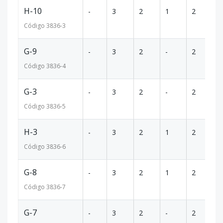
H-10
-
3
2
1
2
1
Código
3836
-3
G-9
-
3
2
-
2
1
Código
3836
-4
G-3
-
3
2
-
2
1
Código
3836
-5
H-3
-
3
2
1
2
1
Código
3836
-6
G-8
-
3
2
1
2
1
Código
3836
-7
G-7
-
3
2
-
2
1