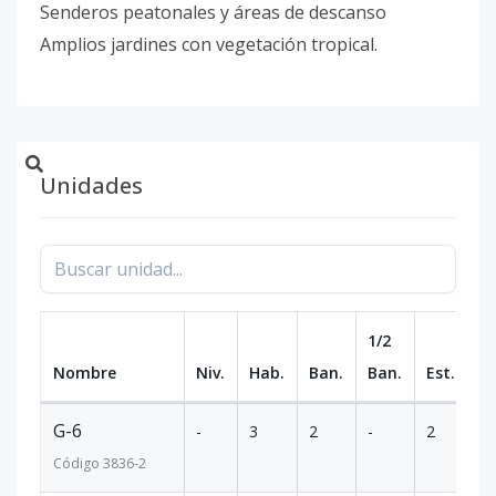
Senderos peatonales y áreas de descanso
Amplios jardines con vegetación tropical.
Unidades
1/2
Nombre
Niv.
Hab.
Ban.
Ban.
Est.
m
G-6
-
3
2
-
2
1
Código
3836
-2