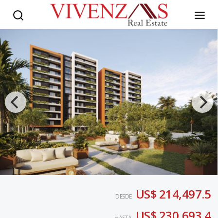
US$ 214,497.5
DESDE
US$ 230,693.4
HASTA