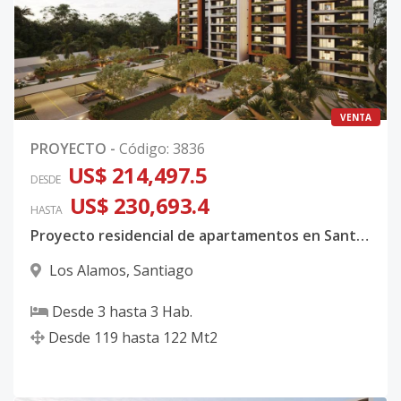
VENTA
PROYECTO
-
Código
:
3836
US$ 214,497.5
DESDE
US$ 230,693.4
HASTA
Proyecto residencial de apartamentos en Santiago. Entrega 2028
Los Alamos
,
Santiago
Desde
3
hasta
3
Hab.
Desde
119
hasta
122
Mt2