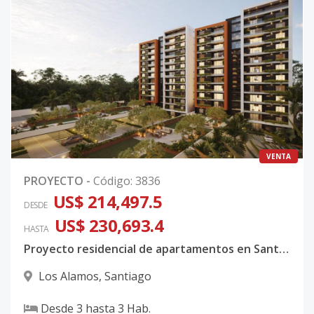
VENTA
PROYECTO
-
Código
:
3836
US$ 214,497.5
DESDE
US$ 230,693.4
HASTA
Proyecto residencial de apartamentos en Santiago. Entrega 2028
Los Alamos
,
Santiago
Desde
3
hasta
3
Hab.