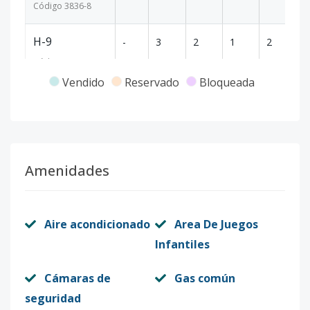
Código
3836
-8
H-9
-
3
2
1
2
1
Código
3836
-9
Vendido
Reservado
Bloqueada
G-11
-
3
2
-
2
1
Código
3836
-1
Amenidades
Aire acondicionado
Area De Juegos
Infantiles
Cámaras de
Gas común
seguridad