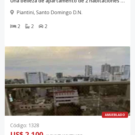
Una belleza de apartamento de 2 habitaciones e alquiler amueblado en Piantni
Piantini
,
Santo Domingo D.N.
2
2
2
AMUEBLADO
Código
:
1328
US$ 2,100