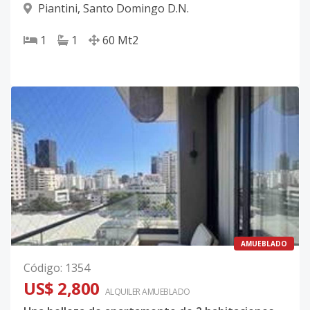
Piantini
,
Santo Domingo D.N.
1
1
60
Mt2
AMUEBLADO
Código
:
1354
US$ 2,800
ALQUILER
AMUEBLADO