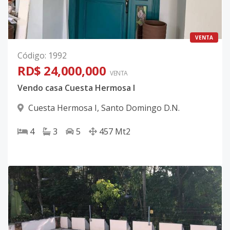
VENTA
Código
:
1992
RD$ 24,000,000
VENTA
Vendo casa Cuesta Hermosa I
Cuesta Hermosa I
,
Santo Domingo D.N.
4
3
5
457
Mt2