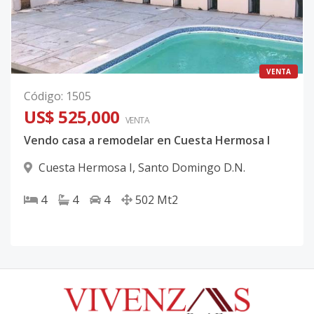
VENTA
Código
:
1505
US$ 525,000
VENTA
Vendo casa a remodelar en Cuesta Hermosa I
Cuesta Hermosa I
,
Santo Domingo D.N.
4
4
4
502
Mt2