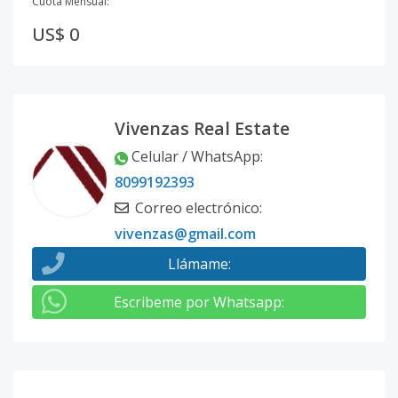
Cuota Mensual:
US$ 0
Vivenzas Real Estate
Celular / WhatsApp
:
8099192393
Correo electrónico
:
vivenzas@gmail.com
Llámame
:
Escribeme por Whatsapp
: