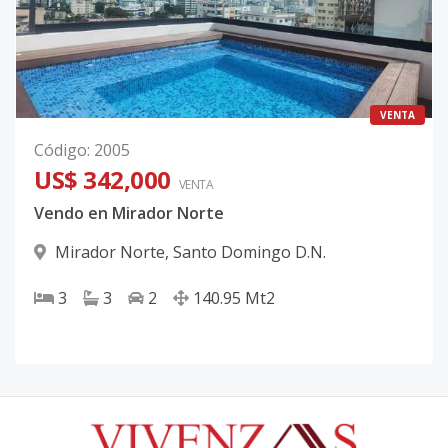
VENTA
Código
:
2005
US$ 342,000
VENTA
Vendo en Mirador Norte
Mirador Norte
,
Santo Domingo D.N.
3
3
2
140.95
Mt2