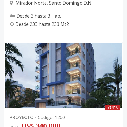
Mirador Norte
,
Santo Domingo D.N.
Desde
3
hasta
3
Hab.
Desde
233
hasta
233
Mt2
VENTA
PROYECTO
-
Código
:
1200
US$ 340,000