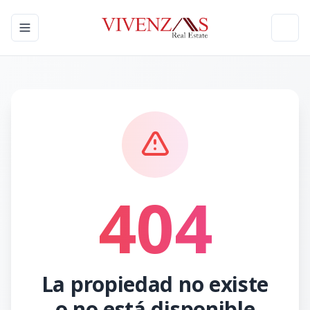
Toggle navigation menu
Toggl
404
La propiedad no existe
o no está disponible