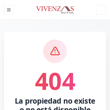
Toggle navigation menu
Toggl
404
La propiedad no existe
o no está disponible