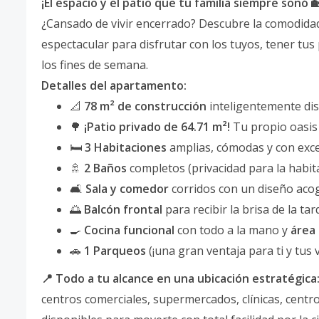
¡El espacio y el patio que tu familia siempre soñó 
¿Cansado de vivir encerrado? Descubre la comodida
espectacular para disfrutar con los tuyos, tener tus
los fines de semana.
Detalles del apartamento:
📐
78 m² de construcción
inteligentemente dis
🌳
¡Patio privado de 64.71 m²!
Tu propio oasis a
🛏️
3 Habitaciones
amplias, cómodas y con excel
🚿
2 Baños
completos (privacidad para la habitac
🛋️
Sala y comedor
corridos con un diseño aco
🌅
Balcón frontal
para recibir la brisa de la tar
🍳
Cocina funcional
con todo a la mano y
área
🚗
1 Parqueos
(¡una gran ventaja para ti y tus vi
📍 Todo a tu alcance en una ubicación estratégica
centros comerciales, supermercados, clínicas, centr