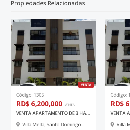
Propiedades Relacionadas
VENTA
Código
:
1305
Código
:
RD$ 6,200,000
RD$ 6
VENTA
VENTA APARTAMENTO DE 3 HABITACIONES EN VILLA MELLA
Villa Mella
,
Santo Domingo
Villa 