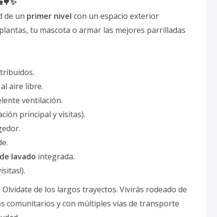
🏡🌳✨
d de un
primer nivel
con un espacio exterior
 plantas, tu mascota o armar las mejores parrilladas
tribuidos.
l aire libre.
ente ventilación.
ión principal y visitas).
gedor.
de.
 de lavado
integrada.
sitas!).
:
Olvídate de los largos trayectos. Vivirás rodeado de
os comunitarios y con múltiples vías de transporte