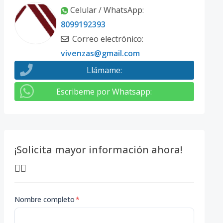
Celular / WhatsApp
:
8099192393
Correo electrónico
:
vivenzas@gmail.com
Llámame
:
Escribeme por Whatsapp
:
¡Solicita mayor información ahora!
👇🏽
Nombre completo
*