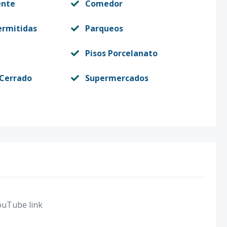
ente
Comedor
ermitidas
Parqueos
Pisos Porcelanato
 Cerrado
Supermercados
ouTube link