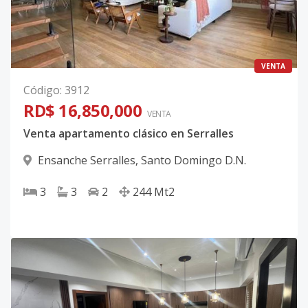
VENTA
Código
:
3912
RD$ 16,850,000
VENTA
Venta apartamento clásico en Serralles
Ensanche Serralles
,
Santo Domingo D.N.
3
3
2
244
Mt2