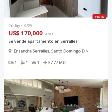
VENTA
Código
:
3729
US$ 170,000
VENTA
Se vende apartamento en Serralles
Ensanche Serralles
,
Santo Domingo D.N.
1
1
1
57.77
Mt2