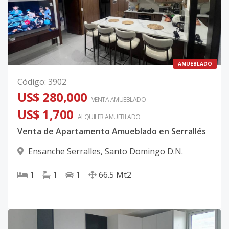
AMUEBLADO
Código
:
3902
US$ 280,000
VENTA AMUEBLADO
US$ 1,700
ALQUILER
AMUEBLADO
Venta de Apartamento Amueblado en Serrallés
Ensanche Serralles
,
Santo Domingo D.N.
1
1
1
66.5
Mt2