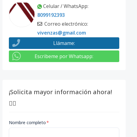
Celular / WhatsApp
:
8099192393
Correo electrónico
:
vivenzas@gmail.com
Llámame
:
Escribeme por Whatsapp
:
¡Solicita mayor información ahora!
👇🏽
Nombre completo
*