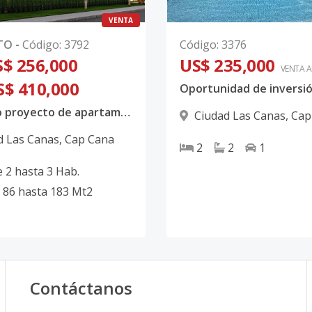
VENTA
TO
-
Código
:
3792
Código
:
3376
$ 256,000
US$ 235,000
VENTA 
S$ 410,000
Exclusivo proyecto de apartamentos de lujo en Cap Cana. Entrega 2027
Ciudad Las Canas
,
Cap
d Las Canas
,
Cap Cana
2
2
1
e
2
hasta
3
Hab.
86
hasta
183
Mt2
Contáctanos