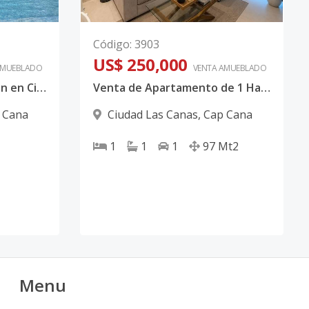
Código
:
3903
US$ 250,000
AMUEBLADO
VENTA AMUEBLADO
Oportunidad de inversión en Ciudad Las Canas, Cap Cana, Punta Cana
Venta de Apartamento de 1 Habitación amueblado en Cap Cana
 Cana
Ciudad Las Canas
,
Cap Cana
1
1
1
97
Mt2
Menu