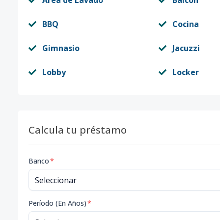
Area de Lavado
Balcón
BBQ
Cocina
Gimnasio
Jacuzzi
Lobby
Locker
Calcula tu préstamo
Banco
*
Período (En Años)
*