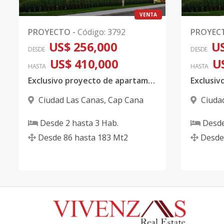
VENTA
PROYECTO
-
Código
:
3792
PROYEC
US$ 256,000
US
DESDE
DESDE
US$ 410,000
U
HASTA
HASTA
Exclusivo proyecto de apartamentos de lujo en Cap Cana. Entrega 2027
Ciudad Las Canas
,
Cap Cana
Ciuda
Desde
2
hasta
3
Hab.
Desd
Desde
86
hasta
183
Mt2
Desde