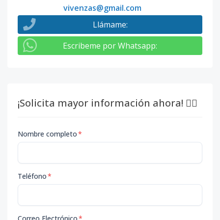
vivenzas@gmail.com
Llámame
:
Escribeme por Whatsapp
:
¡Solicita mayor información ahora! 👇🏽
Nombre completo
*
Teléfono
*
Correo Electrónico
*