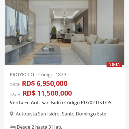
VENTA
PROYECTO
-
Código
:
1829
RD$ 6,950,000
DESDE
RD$ 11,500,000
HASTA
Venta En Aut. San Isidro Código:PD702 LISTOS Y EN CONSTRUCCION ● Entregas: - 1ra etapa - Entrega Inmediata
Autopista San Isidro
,
Santo Domingo Este
Desde
2
hasta
3
Hab.