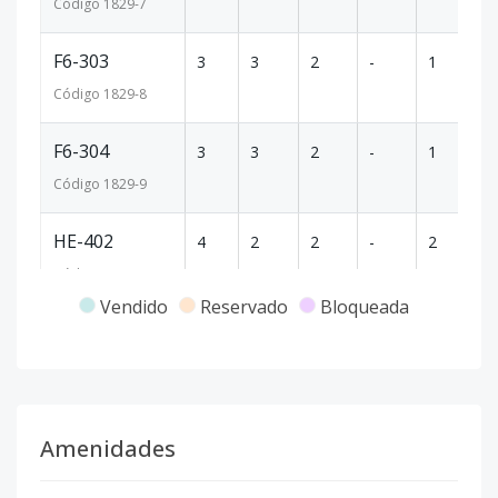
Código
1829
-7
F6-303
3
3
2
-
1
8
Código
1829
-8
F6-304
3
3
2
-
1
8
Código
1829
-9
HE-402
4
2
2
-
2
8
Código
1829
-5
Vendido
Reservado
Bloqueada
H5-403
4
2
2
-
2
8
Código
1829
-6
Amenidades