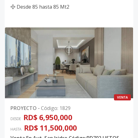
Desde
85
hasta
85
Mt2
VENTA
PROYECTO
-
Código
:
1829
RD$ 6,950,000
DESDE
RD$ 11,500,000
HASTA