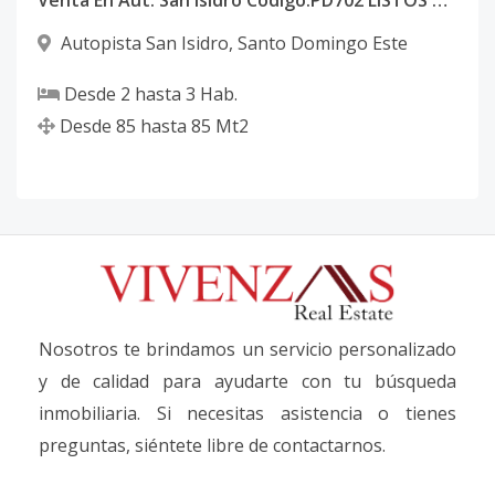
Venta En Aut. San Isidro Código:PD702 LISTOS Y EN CONSTRUCCION ● Entregas: - 1ra etapa - Entrega Inmediata
Autopista San Isidro
,
Santo Domingo Este
Desde
2
hasta
3
Hab.
Desde
85
hasta
85
Mt2
Nosotros te brindamos un servicio personalizado
y de calidad para ayudarte con tu búsqueda
inmobiliaria. Si necesitas asistencia o tienes
preguntas, siéntete libre de contactarnos.