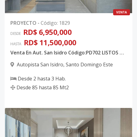
VENTA
PROYECTO
-
Código
:
1829
RD$ 6,950,000
DESDE
RD$ 11,500,000
HASTA
Venta En Aut. San Isidro Código:PD702 LISTOS Y EN CONSTRUCCION ● Entregas: - 1ra etapa - Entrega Inmediata
Autopista San Isidro
,
Santo Domingo Este
Desde
2
hasta
3
Hab.
Desde
85
hasta
85
Mt2