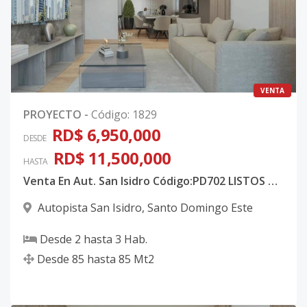
VENTA
PROYECTO
-
Código
:
1829
RD$ 6,950,000
DESDE
RD$ 11,500,000
HASTA
Venta En Aut. San Isidro Código:PD702 LISTOS Y EN CONSTRUCCION ● Entregas: - 1ra etapa - Entrega Inmediata
Autopista San Isidro
,
Santo Domingo Este
Desde
2
hasta
3
Hab.
Desde
85
hasta
85
Mt2