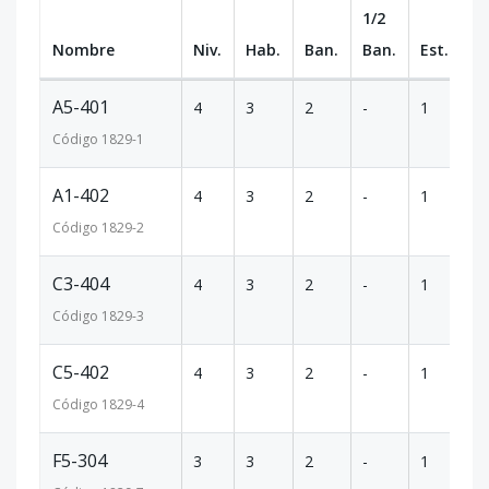
1/2
Nombre
Niv.
Hab.
Ban.
Ban.
Est.
m
A5-401
4
3
2
-
1
8
Código
1829
-1
A1-402
4
3
2
-
1
8
Código
1829
-2
C3-404
4
3
2
-
1
8
Código
1829
-3
C5-402
4
3
2
-
1
8
Código
1829
-4
F5-304
3
3
2
-
1
8