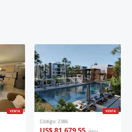
VENTA
VENTA
Código
:
2386
US$ 81,679.55
VENTA