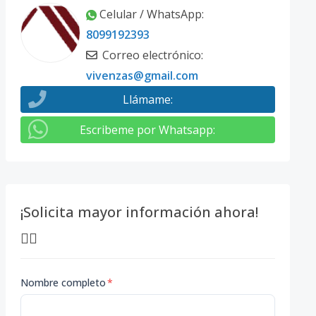
Celular / WhatsApp
:
8099192393
Correo electrónico
:
vivenzas@gmail.com
Llámame
:
Escribeme por Whatsapp
:
¡Solicita mayor información ahora!
👇🏽
Nombre completo
*