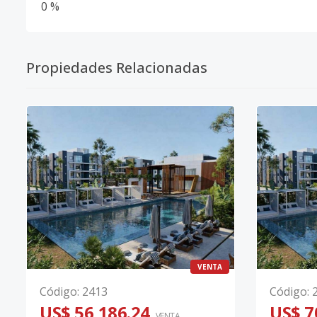
0 %
Propiedades Relacionadas
VENTA
Código
:
2413
Código
:
US$ 56,186.24
US$ 7
VENTA