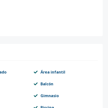
vado
Área infantil
Balcón
Gimnasio
Piscina