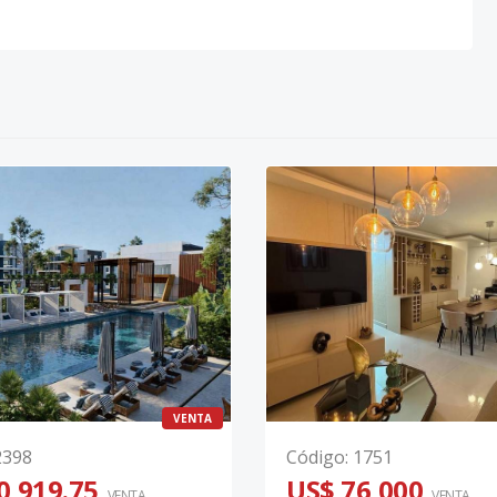
VENTA
2398
Código
:
1751
0,919.75
US$ 76,000
VENTA
VENTA