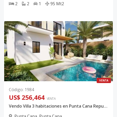
2
2
1
95
Mt2
VENTA
Código
:
1984
US$ 256,464
VENTA
Vendo Villa 3 habitaciones en Punta Cana Republica Dominicana
Punta Cana
,
Punta Cana