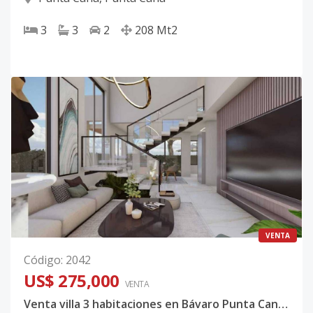
3
3
2
208
Mt2
VENTA
Código
:
2042
US$ 275,000
VENTA
Venta villa 3 habitaciones en Bávaro Punta Cana República Dominicana