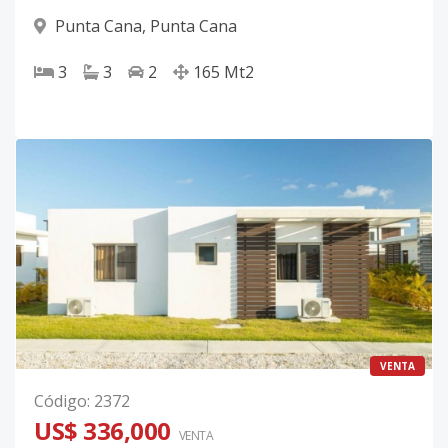
Punta Cana
,
Punta Cana
3
3
2
165
Mt2
VENTA
Código
:
2372
US$ 336,000
VENTA