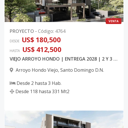
VENTA
PROYECTO
-
Código
:
4764
US$ 180,500
DESDE
US$ 412,500
HASTA
VIEJO ARROYO HONDO | ENTREGA 2028 | 2 Y 3 HAB
Arroyo Hondo Viejo
,
Santo Domingo D.N.
Desde
2
hasta
3
Hab.
Desde
118
hasta
331
Mt2