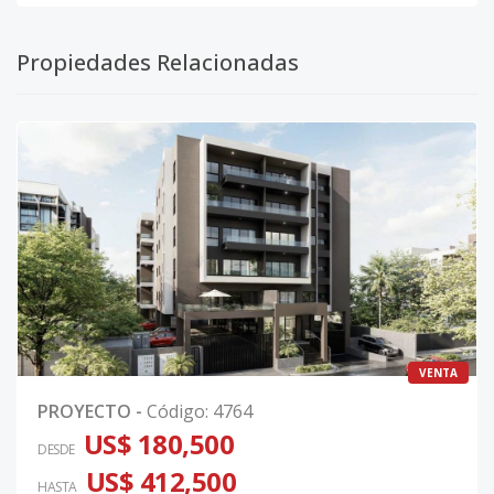
Propiedades Relacionadas
VENTA
PROYECTO
-
Código
:
4764
US$ 180,500
DESDE
US$ 412,500
HASTA