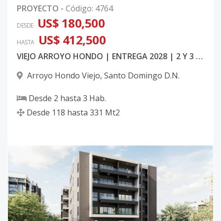
PROYECTO
-
Código
:
4764
US$ 180,500
DESDE
US$ 412,500
HASTA
VIEJO ARROYO HONDO | ENTREGA 2028 | 2 Y 3 HAB
Arroyo Hondo Viejo
,
Santo Domingo D.N.
Desde
2
hasta
3
Hab.
Desde
118
hasta
331
Mt2