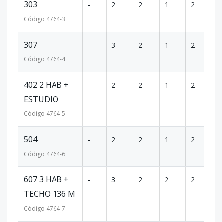
303
-
2
2
1
2
1
Código
4764
-3
307
-
3
2
1
2
1
Código
4764
-4
402 2 HAB +
-
2
2
1
2
1
ESTUDIO
Código
4764
-5
504
-
2
2
1
2
1
Código
4764
-6
607 3 HAB +
-
3
2
2
2
3
TECHO 136 M
Código
4764
-7