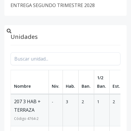
ENTREGA SEGUNDO TRIMESTRE 2028
Unidades
1/2
Nombre
Niv.
Hab.
Ban.
Ban.
Est.
m
207 3 HAB +
-
3
2
1
2
2
TERRAZA
Código
4764
-2