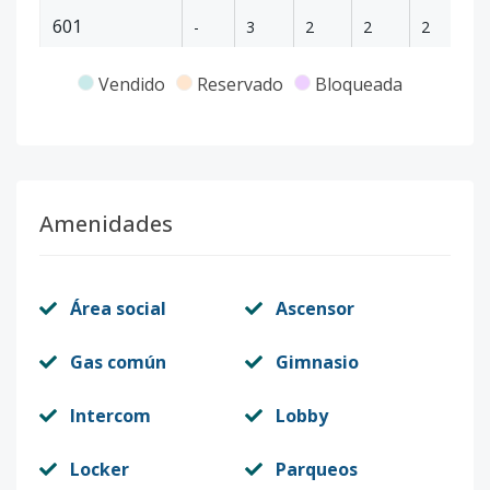
601
-
3
2
2
2
3
Código
4764
-8
Vendido
Reservado
Bloqueada
204
-
2
2
1
2
1
Código
4764
-1
Amenidades
Área social
Ascensor
Gas común
Gimnasio
Intercom
Lobby
Locker
Parqueos