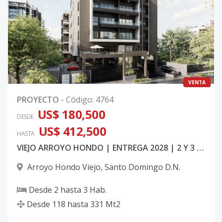
VENTA
PROYECTO
-
Código
:
4764
US$ 180,500
DESDE
US$ 412,500
HASTA
VIEJO ARROYO HONDO | ENTREGA 2028 | 2 Y 3 HAB
Arroyo Hondo Viejo
,
Santo Domingo D.N.
Desde
2
hasta
3
Hab.
Desde
118
hasta
331
Mt2