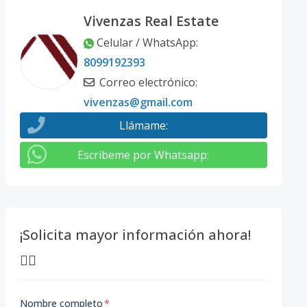
Vivenzas Real Estate
Celular / WhatsApp
:
8099192393
Correo electrónico
:
vivenzas@gmail.com
Llámame
:
Escribeme por Whatsapp
:
¡Solicita mayor información ahora!
👇🏽
Nombre completo
*