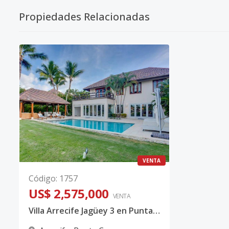
Propiedades Relacionadas
VENTA
Código
:
1757
US$ 2,575,000
VENTA
Villa Arrecife Jagüey 3 en Puntacana Resort & Club | Residencia de Lujo con Vista al Campo de Golf en Punta Cana