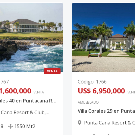
VENTA
1767
Código
:
1766
1,600,000
US$ 6,950,000
VENTA
VEN
Villa Corales 40 en Puntacana Resort & Club | Exclusiva Mansión Frente al Mar con Vista al Corales Golf Club en Punta Cana
AMUEBLADO
 Cana Resort & Club
,
ana
Punta Cana Resort & 
8
1550
Mt2
Punta Cana