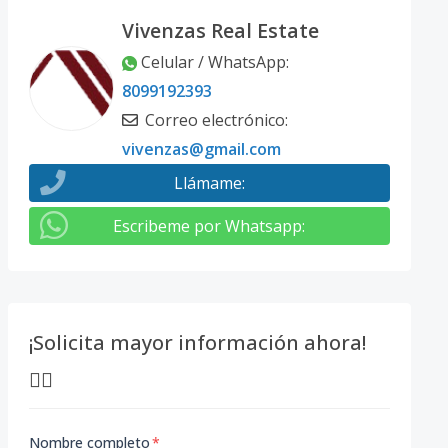
Vivenzas Real Estate
Celular / WhatsApp
:
8099192393
Correo electrónico
:
vivenzas@gmail.com
Llámame
:
Escribeme por Whatsapp
:
¡Solicita mayor información ahora!
👇🏽
Nombre completo
*