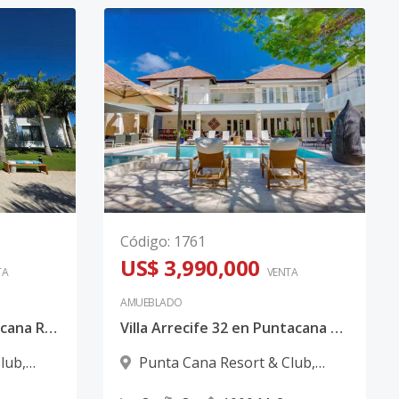
Código
:
1761
US$ 3,990,000
TA
VENTA
AMUEBLADO
Villa Corales 29 en Puntacana Resort & Club | Exclusiva Residencia de Lujo con Vista al Golf y Lago en Punta Cana
Villa Arrecife 32 en Puntacana Resort & Club | Exclusiva Residencia Colonial de Lujo con 8 Habitaciones y Vista al Golf en Punta Cana
Club
,
Punta Cana Resort & Club
,
Punta Cana