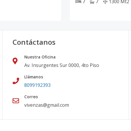
7
7
1300
Mt2
Contáctanos
Nuestra Oficina
Av. Insurgentes Sur 0000, 4to Piso
Llámanos
8099192393
Correo
vivenzas@gmail.com