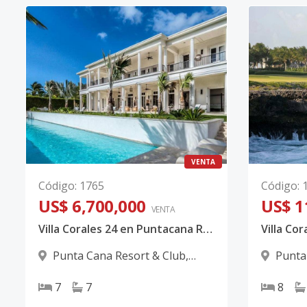
VENTA
Código
:
1765
Código
:
US$ 6,700,000
US$ 1
VENTA
Villa Corales 24 en Puntacana Resort & Club | Exclusiva Residencia Colonial con Vista al Golf y Lago en Punta Cana
Punta Cana Resort & Club
,
Punta
Punta Cana
Punta C
7
7
8