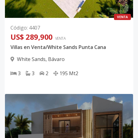
VENTA
Código
:
4407
US$ 289,900
VENTA
Villas en Venta/White Sands Punta Cana
White Sands
,
Bávaro
3
3
2
195
Mt2