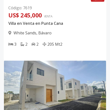
Código
:
7619
US$ 245,000
VENTA
Villa en Venta en Punta Cana
White Sands
,
Bávaro
3
2
2
205
Mt2