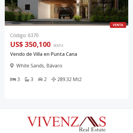
VENTA
Código
:
6370
US$ 350,100
VENTA
Vendo de Villa en Punta Cana
White Sands
,
Bávaro
3
3
2
289.32
Mt2