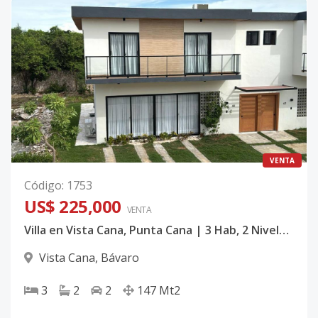
VENTA
Código
:
1753
US$ 225,000
VENTA
Villa en Vista Cana, Punta Cana | 3 Hab, 2 Niveles, Piscina Privada
Vista Cana
,
Bávaro
3
2
2
147
Mt2