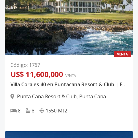
VENTA
Código
:
1767
US$ 11,600,000
VENTA
Villa Corales 40 en Puntacana Resort & Club | Exclusiva Mansión Frente al Mar con Vista al Corales Golf Club en Punta Cana
Punta Cana Resort & Club
,
Punta Cana
8
8
1550
Mt2