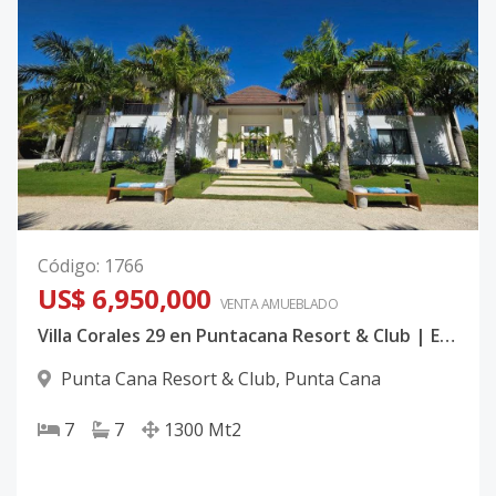
Código
:
1766
US$ 6,950,000
VENTA AMUEBLADO
Villa Corales 29 en Puntacana Resort & Club | Exclusiva Residencia de Lujo con Vista al Golf y Lago en Punta Cana
Punta Cana Resort & Club
,
Punta Cana
7
7
1300
Mt2