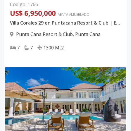
Código
:
1766
US$ 6,950,000
VENTA AMUEBLADO
Villa Corales 29 en Puntacana Resort & Club | Exclusiva Residencia de Lujo con Vista al Golf y Lago en Punta Cana
Punta Cana Resort & Club
,
Punta Cana
7
7
1300
Mt2