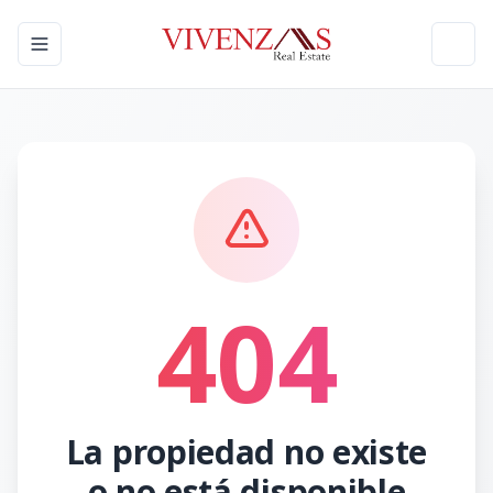
Toggle navigation menu
Toggl
404
La propiedad no existe
o no está disponible