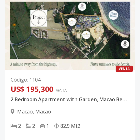
VENTA
Código
:
1104
US$ 195,300
VENTA
2 Bedroom Apartment with Garden, Macao Beach, Punta Cana
Macao
,
Macao
2
2
1
82.9
Mt2