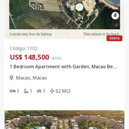
VENTA
Código
:
1102
US$ 148,500
VENTA
1 Bedroom Apartment with Garden, Macao Beach, Punta Cana
Macao
,
Macao
1
1
1
62
Mt2