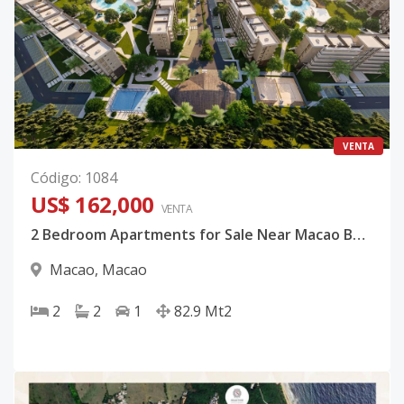
VENTA
Código
:
1084
US$ 162,000
VENTA
2 Bedroom Apartments for Sale Near Macao Beach, Punta Cana
Macao
,
Macao
2
2
1
82.9
Mt2