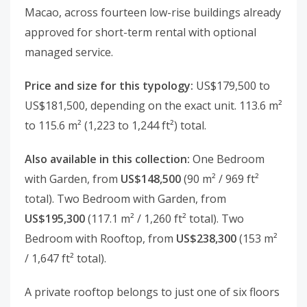
Macao, across fourteen low-rise buildings already
approved for short-term rental with optional
managed service.
Price and size for this typology:
US$179,500 to
US$181,500, depending on the exact unit. 113.6 m²
to 115.6 m² (1,223 to 1,244 ft²) total.
Also available in this collection:
One Bedroom
with Garden, from
US$148,500
(90 m² / 969 ft²
total). Two Bedroom with Garden, from
US$195,300
(117.1 m² / 1,260 ft² total). Two
Bedroom with Rooftop, from
US$238,300
(153 m²
/ 1,647 ft² total).
A private rooftop belongs to just one of six floors