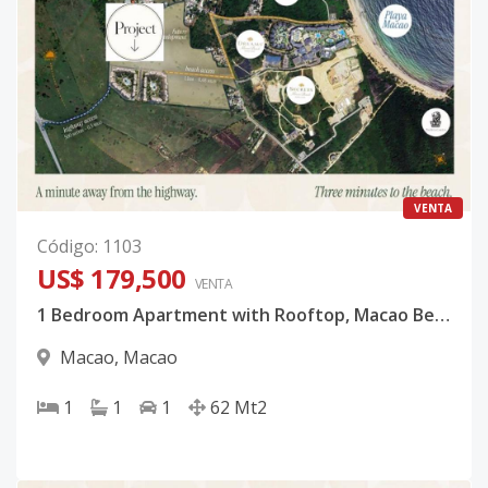
VENTA
Código
:
1103
US$ 179,500
VENTA
1 Bedroom Apartment with Rooftop, Macao Beach, Punta Cana
Macao
,
Macao
1
1
1
62
Mt2