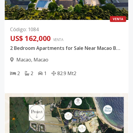
VENTA
Código
:
1084
US$ 162,000
VENTA
2 Bedroom Apartments for Sale Near Macao Beach, Punta Cana
Macao
,
Macao
2
2
1
82.9
Mt2