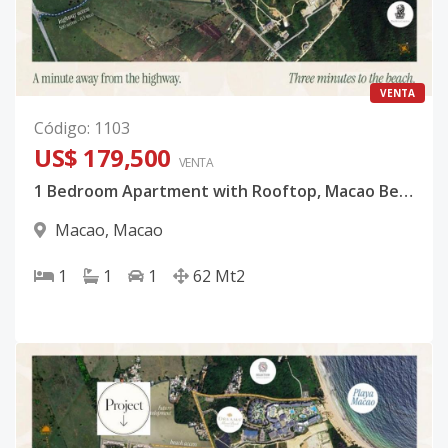
VENTA
Código
:
1103
US$ 179,500
VENTA
1 Bedroom Apartment with Rooftop, Macao Beach, Punta Cana
Macao
,
Macao
1
1
1
62
Mt2