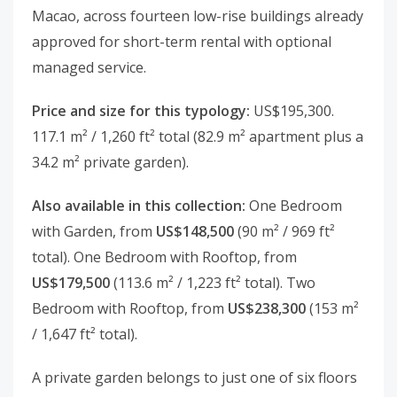
Macao, across fourteen low-rise buildings already
approved for short-term rental with optional
managed service.
Price and size for this typology:
US$195,300.
117.1 m² / 1,260 ft² total (82.9 m² apartment plus a
34.2 m² private garden).
Also available in this collection:
One Bedroom
with Garden, from
US$148,500
(90 m² / 969 ft²
total). One Bedroom with Rooftop, from
US$179,500
(113.6 m² / 1,223 ft² total). Two
Bedroom with Rooftop, from
US$238,300
(153 m²
/ 1,647 ft² total).
A private garden belongs to just one of six floors