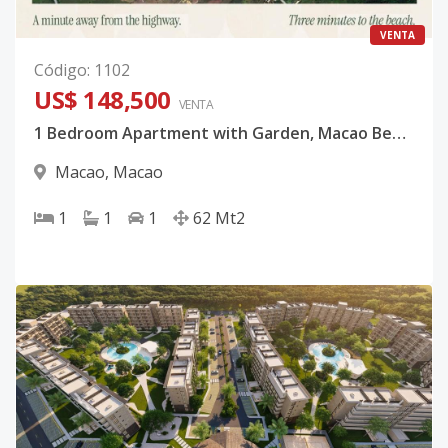
VENTA
Código
:
1102
US$ 148,500
VENTA
1 Bedroom Apartment with Garden, Macao Beach, Punta Cana
Macao
,
Macao
1
1
1
62
Mt2