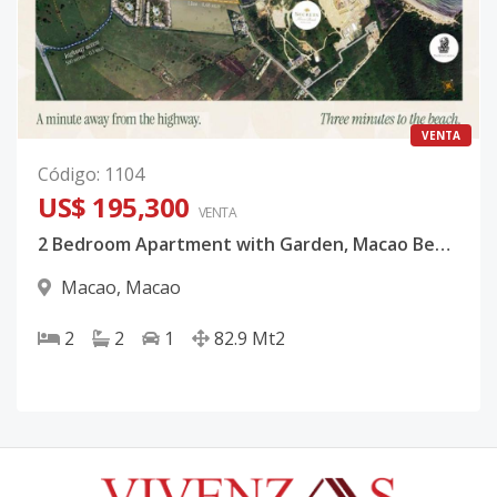
VENTA
Código
:
1104
US$ 195,300
VENTA
2 Bedroom Apartment with Garden, Macao Beach, Punta Cana
Macao
,
Macao
2
2
1
82.9
Mt2